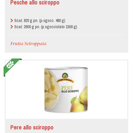
Pesche allo sciroppo
Forno/Pasticceria
Gastronomia
Scat. 820 g pn. (p.sgocc. 480 g)
Scat. 2600 g pn. (p.sgocciolato 1500 g)
Hotel
Frutta Sciroppata
Macelleria
Mensa
Negozio
Alimentare
Pizzeria
Pere allo sciroppo
Ristorante