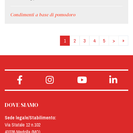
Condimenti a base di pomodoro
1
2
3
4
5
>
»
DOVE SIAMO
Sede legale/Stabilimento:
Via Statale 12 n.102
41036 Medolla (MO)