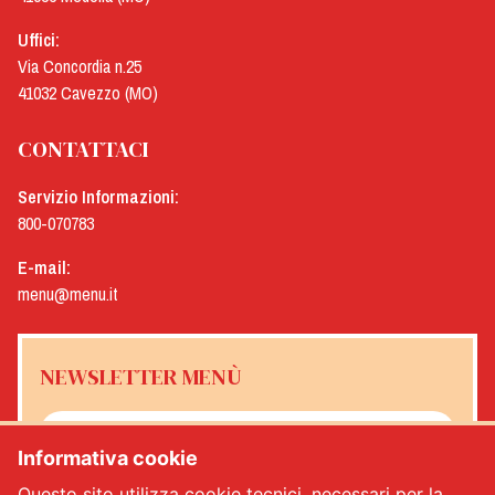
Uffici:
Via Concordia n.25
41032 Cavezzo (MO)
CONTATTACI
Servizio Informazioni:
800-070783
E-mail:
menu@menu.it
NEWSLETTER MENÙ
Informativa cookie
Sì, desidero ricevere la newsletter Menù
*
Questo sito utilizza cookie tecnici, necessari per la