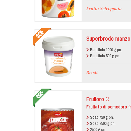
Frutta Sciroppata
Superbrodo manzo
Barattolo 1000 g pn.
Barattolo 500 g pn.
Brodi
Frulloro ®
Frullato di pomodoro f
Scat. 420 g pn.
Scat. 2500 g pn.
2500 g pn