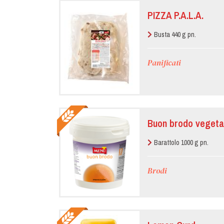
PIZZA P.A.L.A.
Busta 440 g pn.
Panificati
Buon brodo vegeta
Barattolo 1000 g pn.
Brodi