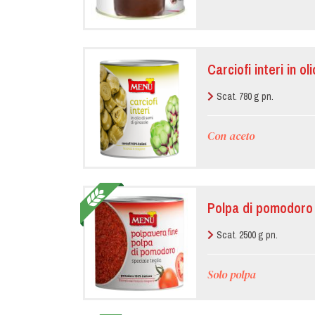
Carciofi interi in ol
Scat. 780 g pn.
Con aceto
Polpa di pomodoro 
Scat. 2500 g pn.
Solo polpa