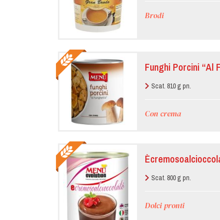
Brodi
Funghi Porcini “Al
Scat. 810 g pn.
Con crema
Ècremosoalcioccol
Scat. 800 g pn.
Dolci pronti