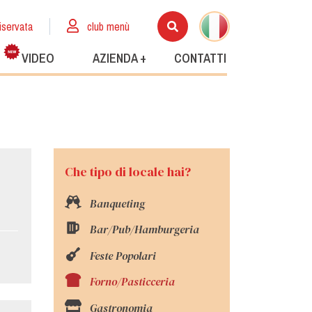
iservata
club menù
VIDEO
AZIENDA +
CONTATTI
Che tipo di locale hai?
Banqueting
Bar/Pub/Hamburgeria
Feste Popolari
Forno/Pasticceria
Gastronomia