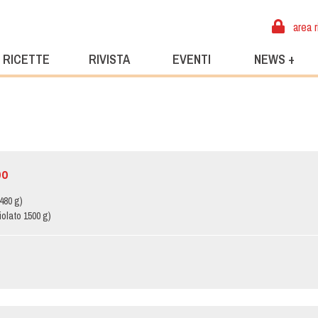
area r
RICETTE
RIVISTA
EVENTI
NEWS +
po
480 g)
iolato 1500 g)