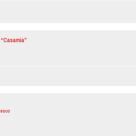
 “Casamia”
resco