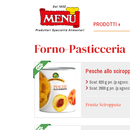
PRODOTTI +
Forno-Pasticceria
Pesche allo scirop
Scat. 820 g pn. (p.sgocc. 
Scat. 2600 g pn. (p.sgocc
Frutta Sciroppata