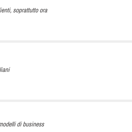
enti, soprattutto ora
liani
odelli di business