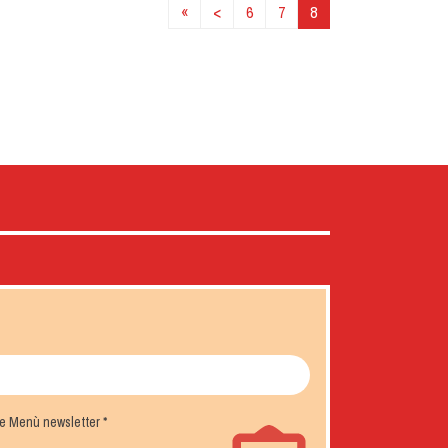
«
<
6
7
8
the Menù newsletter
*