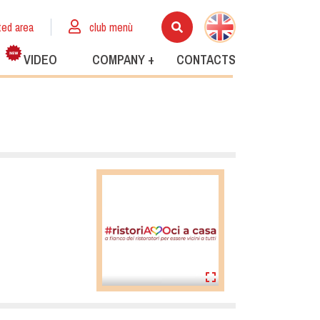
ted area
club menù
VIDEO
COMPANY +
CONTACTS