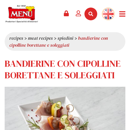
PRODUCTS +
RECIPES
MAGAZINE
EVENTS
NEWS +
COMPANY +
CONTACTS
VIDEO
CATALOGUE
LATEST NEWS
ABOUT US
recipes
>
meat recipes
>
spiedini
>
bandierine con
cipolline borettane e soleggiati
SERVICES
PRIZES
QUALITY
PRESS REVIEW
VALUES
BANDIERINE CON CIPOLLINE
TRIVIA
BORETTANE E SOLEGGIATI
SHOWROOM
WORK WITH US