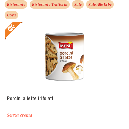
Ristorante
Ristorante-Trattoria
Sale
Sale Alle Erbe
Uova
Porcini a fette trifolati
Senza crema