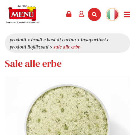
PRODOTTI +
RICETTE
RIVISTA
EVENTI
NEWS +
AZIENDA +
CONTATTI
VIDEO
CATALOGO
ULTIME NOVITÀ
CHI SIAMO
prodotti
>
brodi e basi di cucina
>
insaporitori e
prodotti liofilizzati
>
sale alle erbe
SERVIZI
PREMI
QUALITÀ
Sale alle erbe
RASSEGNA STAMPA
VALORI
CURIOSITÀ
SHOWROOM
LAVORA CON NOI