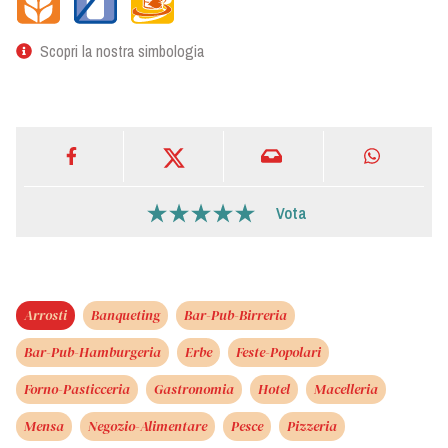
Scopri la nostra simbologia
Vota
Arrosti
Banqueting
Bar-Pub-Birreria
Bar-Pub-Hamburgeria
Erbe
Feste-Popolari
Forno-Pasticceria
Gastronomia
Hotel
Macelleria
Mensa
Negozio-Alimentare
Pesce
Pizzeria