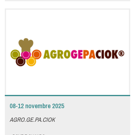
Pad. B8 - Stand 038
- DETTAGLI -
SIGEP - THE DOLCE WORLD EXPO
SIGEP è l'appuntamento imprescindibile per scoprire le
ultimissime novità, innovazioni e tendenze del Foodservice
Dolce, una piazza d'incontro unica per dialogare con aziende e
professionisti e per confrontarsi sugli scenari emergenti del
comparto. Vi aspettiamo allo stand Menù Padiglione B8 - Stand
038 per presentarvi i prodotti più innovativi per il foodservice
per iniziare alla grande questo 2026!
08-12 novembre 2025
AGRO.GE.PA.CIOK