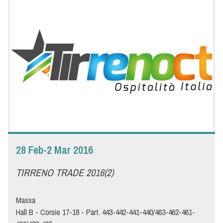
Tutto pronto a Pescara per la 34esima edizione della fiera Saral
Food, dedicata all'alimentazione e alle attrezzature turistico-
alberghiere, che si svolgerà nel DROMEDIAN LIVE CAMPUS dal
23 al 26 marzo, quattro giorni di fiera che richiameranno come
sempre migliaia di persone. Saral Food è per Menù un
appuntamento fisso per incontrare i professionisti della
ristorazione del Centro-Sud Italia e della Riviera Adriatica.
Passate a trovarci allo stand Menù per conoscere le ultime
novità e scoprire insieme le tendenze del settore Ho.Re.Ca.
28 Feb-2 Mar 2016
TIRRENO TRADE 2016(2)
Massa
Hall B - Corsie 17-18 - Part. 443-442-441-440/463-462-461-