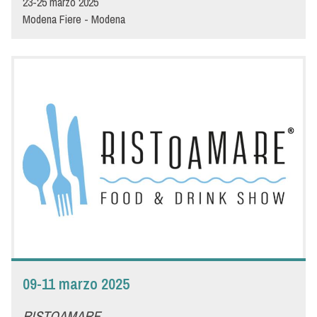
23-25 marzo 2025
Modena Fiere - Modena
- DETTAGLI -
Menù sarà presente anche quest'anno all'ottava edizione di
iMeat, l'unica fiera internazionale in Italia dedicata al negozio di
macelleria, gastronomia e ristorazione specializzata.
Negli ultimi anni, il comparto della carne ha subito una forte
evoluzione e Menù grazie alla sua offerta di prodotti di ottima
qualità si conferma come partner affidabile per la macelleria,
stimolando la creatività e offrendo proposte esclusive.
Vi aspettiamo allo stand Menù per farvi degustare la gamma di
prodotti Menù irrinunciabili per una macelleria gourmet e di
qualità.
09-11 marzo 2025
RISTOAMARE