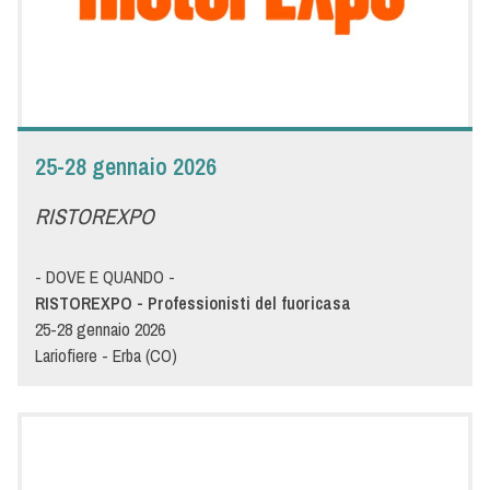
e affrontare le nuove sfide che nasceranno da questa
importante manifestazione fieristica. Vi aspettiamo allo stand
Menù per mostrarvi novità e tendenze della ristorazione
professionale per il settore Ho.Re.Ca. Insieme verso il futuro
dell’ospitalità!
25-28 gennaio 2026
RISTOREXPO
- DOVE E QUANDO -
RISTOREXPO - Professionisti del fuoricasa
25-28 gennaio 2026
Lariofiere - Erba (CO)
- DETTAGLI -
RISTOREXPO - PROFESSIONISTI DEL FUORI CASA
"Generazioni Gastronomiche" sarà il tema dell'edizione 2024 di
Ristorexpo, la manifestazione dedicata ai professionisti del