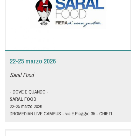
innovazione in sintonia con i trend di consumo e le dinamiche di
mercato. Siete pronti a conoscere come Menù affronterà le
sfide del futuro della ristorazione professionale? Vi aspettiamo
allo stand Menù a Tuttofood per mostrarvi novità e tendenze
del foodservice.
22-25 marzo 2026
Saral Food
- DOVE E QUANDO -
SARAL FOOD
22-25 marzo 2026
DROMEDIAN LIVE CAMPUS - via E.Piaggio 35 - CHIETI
SCALO
- DETTAGLI -