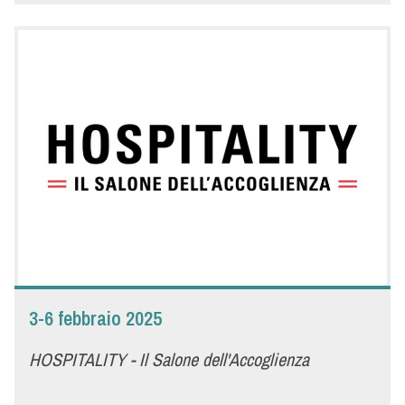
Quartiere Fieristico Rimini - Rimini
PAD A1 STAND 041
- DETTAGLI -
BEER & FOOD ATTRACTION - THE EATING OUT
EXPERIENCE SHOW
Non solo birre e bevande ma anche food e tendenze.
Un’occasione unica per chi vuole aggiornarsi su nuove modalità
e stili di consumo e cogliere le opportunità che i cambiamenti
attuali ci propongono. Curiosi di scoprire le proposte e le novità
con cui Menù rinnova la sua offerta nel mercato del FUORI
CASA? Ti aspettiamo a Rimini dal 16 al 18 febbraio per farti
assaggiare tante specialità alimentari realizzate con
tecnologie uniche al mondo e prodotti che rivoluzioneranno il
concetto di cucina!
3-6 febbraio 2025
HOSPITALITY - Il Salone dell'Accoglienza