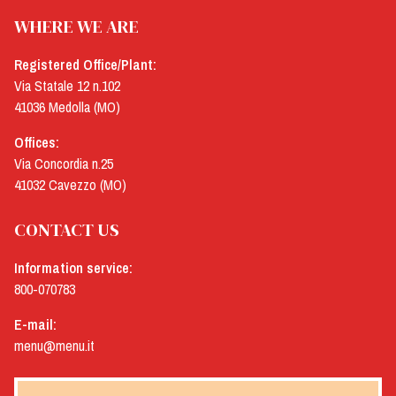
migliori prodotti per la ristorazione professionale realizzati con
WHERE WE ARE
le tecnologie più esclusive.
Registered Office/Plant:
Via Statale 12 n.102
41036 Medolla (MO)
Offices:
Via Concordia n.25
41032 Cavezzo (MO)
CONTACT US
Information service:
800-070783
E-mail:
menu@menu.it