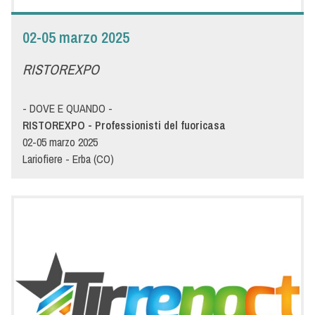
02-05 marzo 2025
RISTOREXPO
- DOVE E QUANDO -
RISTOREXPO - Professionisti del fuoricasa
02-05 marzo 2025
Lariofiere - Erba (CO)
- DETTAGLI -
RISTOREXPO - PROFESSIONISTI DEL FUORI CASA
"Generazioni Gastronomiche" sarà il tema dell'edizione 2025 di
Ristorexpo, la manifestazione dedicata ai professionisti del
fuori casa. Il salone, espressione e sintesi delle dinamiche che
caratterizzano il mondo del fuori casa, è diventato nel tempo
un brand consolidato. Menù è pronta ad accogliere al proprio
stand ristoranti, pizzerie, fast food, take away, catering, bar,