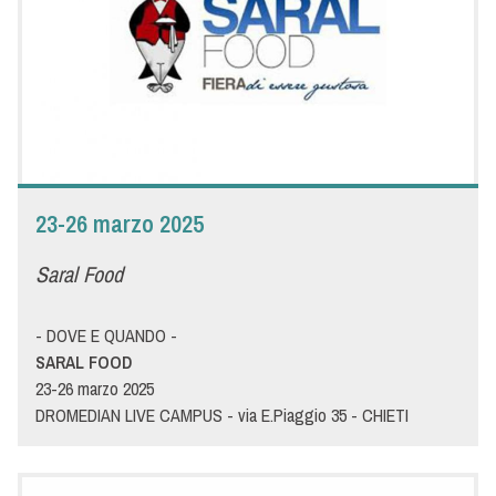
to the future and develops innovation in line with consumer
trends and market dynamics. A business and content platform
for the world’s entire food community, where food tradition
meets innovation; a national and international point of
reference for sector development and the identification,
planning and steering of a food sector relaunch. Are you ready
to discover how Menù is going to face the challenges of the
future professional foodservice? We look forward to seeing
23-26 marzo 2025
you at Menù booth at Tuttofood to show you all the news and
trends.
Saral Food
- DOVE E QUANDO -
SARAL FOOD
23-26 marzo 2025
DROMEDIAN LIVE CAMPUS - via E.Piaggio 35 - CHIETI
SCALO
- DETTAGLI -