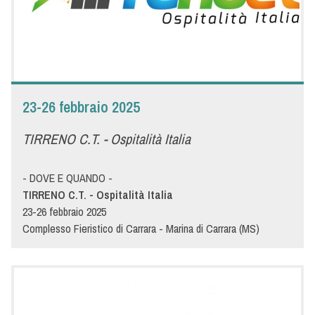
pub, birrerie, wine bar, hotel e distributori, con l’ottica di
soddisfare un mercato in continua evoluzione.
23-26 febbraio 2025
TIRRENO C.T. - Ospitalità Italia
- DOVE E QUANDO -
TIRRENO C.T. - Ospitalità Italia
23-26 febbraio 2025
Complesso Fieristico di Carrara - Marina di Carrara (MS)
PAD B CORSIA 17-18 PARTICELLE 440-441-442-443/460-461-
462-463
- DETTAGLI -
TIRRENO C.T. - OSPITALITÀ ITALIA - 45ma edizione