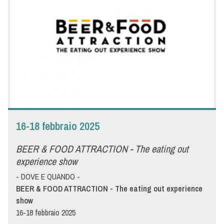
Tirreno C.T., vero punto di riferimento per il settore
dell’ospitalità dell’intero Centro Italia, è in grado di offrire una
vasta panoramica delle innovazioni turistiche, commerciali ed
alberghiere. Menù, da anni presente a questa fiera, mostrerà
prodotti e idee per ristoranti, alberghi, bar, pasticcerie, pizzerie,
panificatori. Passa a farci visita allo stand Menù per conoscere
e degustare tutte le novità pensate apposta per la tua attività.
16-18 febbraio 2025
BEER & FOOD ATTRACTION - The eating out
experience show
- DOVE E QUANDO -
BEER & FOOD ATTRACTION - The eating out experience
show
16-18 febbraio 2025