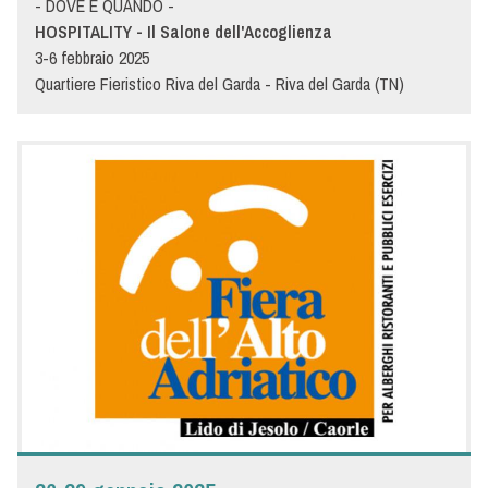
- DOVE E QUANDO -
HOSPITALITY - Il Salone dell'Accoglienza
3-6 febbraio 2025
Quartiere Fieristico Riva del Garda - Riva del Garda (TN)
PAD B1 STAND D20
- DETTAGLI -
HOSPITALITY - IL SALONE DELL'ACCOGLIENZA - La fiera
internazionale leader in Italia per l'hotellerie e la
ristorazione
Dal 3 all'6 febbraio 2025, presso il Quartiere Fieristico di Riva
del Garda, torna in scena per la 48esima edizione la fiera leader
dell’ospitalità e della ristorazione. Anche quest'anno Menù
espone con l'obiettivo di presentare la propria forza innovativa
e affrontare le nuove sfide che nasceranno da questa
importante manifestazione fieristica. Vi aspettiamo allo stand
Menù per mostrarvi novità e tendenze della ristorazione
professionale per il settore Ho.Re.Ca. Insieme verso il futuro
dell’ospitalità!