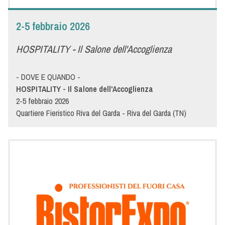
concetto di cucina!
2-5 febbraio 2026
HOSPITALITY - Il Salone dell'Accoglienza
- DOVE E QUANDO -
HOSPITALITY - Il Salone dell'Accoglienza
2-5 febbraio 2026
Quartiere Fieristico Riva del Garda - Riva del Garda (TN)
- DETTAGLI -
HOSPITALITY - IL SALONE DELL'ACCOGLIENZA - La fiera
internazionale leader in Italia per l'hotellerie e la
ristorazione
Dal 2 all'5 febbraio 2026, presso il Quartiere Fieristico di Riva
del Garda, torna in scena per la 49esima edizione la fiera leader
dell’ospitalità e della ristorazione. Anche quest'anno Menù
espone con l'obiettivo di presentare la propria forza innovativa