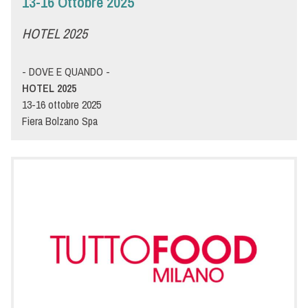
13-16 Ottobre 2025
HOTEL 2025
- DOVE E QUANDO -
HOTEL 2025
13-16 ottobre 2025
Fiera Bolzano Spa
Piazza Fiera 1 — 39100 Bolzano (BZ)
Pad. CD - Stand C18/50
- DETTAGLI -
HOTEL 2025: La fiera per l'hotellerie e la gastronomia, dove
l’ospite è al centro della scena.
"Hotel" è la fiera alberghiera leader nel Nord-Est d’Italia. Ogni
anno Hotel attira i migliori albergatori per conoscere soluzioni
all'avanguardia e per creare rapporti professionali tra esperti del
settore
Menù è un’azienda leader nella ristorazione professionale e vi