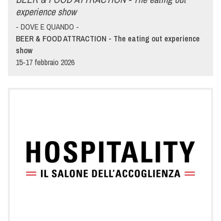
experience show
- DOVE E QUANDO -
BEER & FOOD ATTRACTION - The eating out experience
show
15-17 febbraio 2026
Quartiere Fieristico Rimini - Rimini
- DETTAGLI -
BEER & FOOD ATTRACTION - THE EATING OUT
EXPERIENCE SHOW
Non solo birre e bevande ma anche food e tendenze.
Un’occasione unica per chi vuole aggiornarsi su nuove modalità
e stili di consumo e cogliere le opportunità che i cambiamenti
attuali ci propongono. Curiosi di scoprire le proposte e le novità
con cui Menù rinnova la sua offerta nel mercato del FUORI
CASA? Ti aspettiamo a Rimini dal 15 al 17 febbraio per farti
assaggiare tante specialità alimentari realizzate con
tecnologie uniche al mondo e prodotti che rivoluzioneranno il