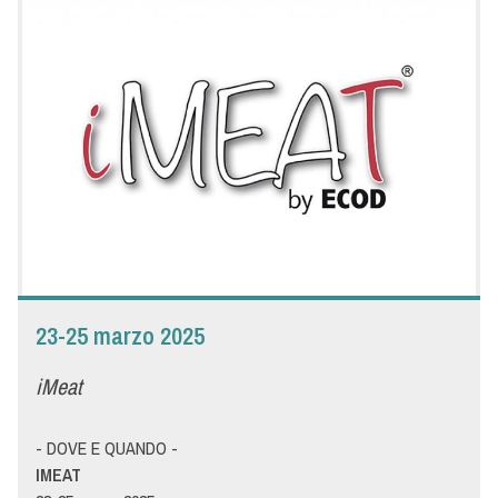
Tutto pronto a Pescara per la 34esima edizione della fiera Saral
Food, dedicata all'alimentazione e alle attrezzature turistico-
alberghiere, che si svolgerà nel DROMEDIAN LIVE CAMPUS dal
23 al 26 marzo, quattro giorni di fiera che richiameranno come
sempre migliaia di persone. Saral Food è per Menù un
appuntamento fisso per incontrare i professionisti della
ristorazione del Centro-Sud Italia e della Riviera Adriatica.
Passate a trovarci allo stand Menù per conoscere le ultime
novità e scoprire insieme le tendenze del settore Ho.Re.Ca.
23-25 marzo 2025
iMeat
- DOVE E QUANDO -
IMEAT