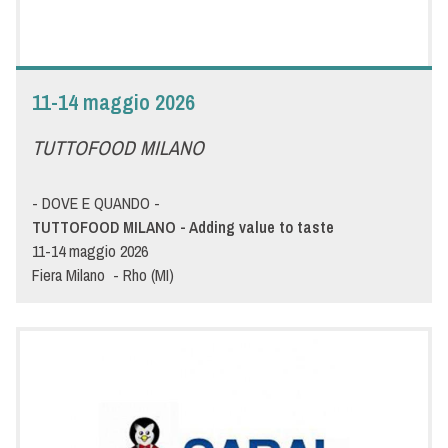
11-14 maggio 2026
TUTTOFOOD MILANO
- DOVE E QUANDO -
TUTTOFOOD MILANO - Adding value to taste
11-14 maggio 2026
Fiera Milano - Rho (MI)
Pad. 7 - Stand L13
- DETTAGLI -
TUTTOFOOD è la fiera B2B per l’intero ecosistema agro-
alimentare. Globale e innovativa, è il punto di riferimento nel
mondo per i produttori dei prodotti di qualità dell’intera filiera del
food and beverage. Un evento che guarda al futuro e sviluppa