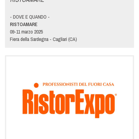
- DOVE E QUANDO -
RISTOAMARE
09-11 marzo 2025
Fiera della Sardegna - Cagliari (CA)
- DETTAGLI -
RISTOAMARE si prepara per la 6°edizione! L’unico
appuntamento centrale per tutti gli stakeholder della filiera
Ho.re.ca. in Sardegna torna a Cagliari il 9 – 10 – 11 marzo 2025
presso la Fiera della Sardegna! Se siete curiosi di conoscere le
proposte di Menù per il mondo Ho.Re.Ca. vi aspettiamo a
Cagliari allo stand Menù, dove potrete conoscere i migliori
prodotti per la ristorazione professionale realizzati con le
tecnologie più esclusive.