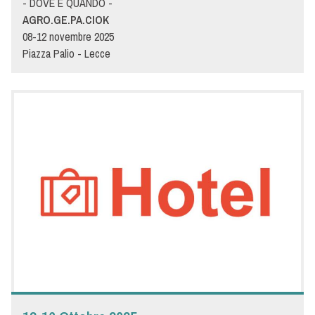
- DOVE E QUANDO -
AGRO.GE.PA.CIOK
08-12 novembre 2025
Piazza Palio - Lecce
- DETTAGLI -
AgroGePaCiok è il salone internazionale della gelateria,
pasticceria, cioccolateria e artigianato alimentare. La più
grande fiera professionale del Sud Italia per food & beverage,
una prestigiosa vetrina in Puglia per incontrare tutti i
professionisti della ristorazione. Per la prima volta Menù sarà
presente a questa manifestazione: vi aspettiamo dal 8 al 12
novembre allo stand Menù per farvi conoscere le ultime
tendenze della ristorazione.