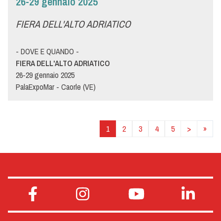
26-29 gennaio 2025
FIERA DELL'ALTO ADRIATICO
- DOVE E QUANDO -
FIERA DELL'ALTO ADRIATICO
26-29 gennaio 2025
PalaExpoMar - Caorle (VE)
STAND F05
- DETTAGLI -
1
2
3
4
5
>
»
FIERA DELL'ALTO ADRIATICO - Salone nazionale dedicato
al mondo della ristorazione e dell'accoglienza
La Fiera dell’Alto Adriatico è il punto di riferimento per il mondo
Ho.Re.Ca del nord est italiano, un must per tutti gli operatori
del settore ed il luogo per conoscere le novità delle aziende e
capire le nuove tendenze di mercato. Se siete curiosi di
conoscere le proposte di Menù per il mondo Ho.Re.Ca. vi
aspettiamo a Caorle allo stand Menù, dove potrete conoscere i