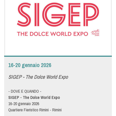
fuori casa. Il salone, espressione e sintesi delle dinamiche che
caratterizzano il mondo del fuori casa, è diventato nel tempo
un brand consolidato. Menù è pronta ad accogliere al proprio
stand ristoranti, pizzerie, fast food, take away, catering, bar,
pub, birrerie, wine bar, hotel e distributori, con l’ottica di
soddisfare un mercato in continua evoluzione.
16-20 gennaio 2026
SIGEP - The Dolce World Expo
- DOVE E QUANDO -
SIGEP - The Dolce World Expo
16-20 gennaio 2026
Quartiere Fieristico Rimini - Rimini