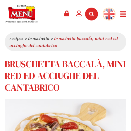
PRODUCTS +
RECIPES
MAGAZINE
EVENTS
NEWS +
COMPANY +
CONTACTS
VIDEO
CATALOGUE
LATEST NEWS
ABOUT US
recipes
>
bruschetta
>
bruschetta baccalà, mini red ed
acciughe del cantabrico
SERVICES
PRIZES
QUALITY
PRESS REVIEW
VALUES
BRUSCHETTA BACCALÀ, MINI
TRIVIA
RED ED ACCIUGHE DEL
SHOWROOM
CANTABRICO
WORK WITH US