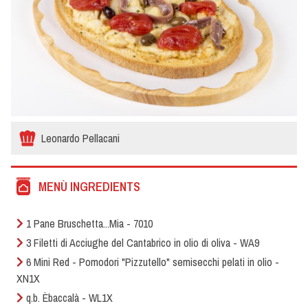
Leonardo Pellacani
MENÙ INGREDIENTS
1 Pane Bruschetta...Mia - 7010
3 Filetti di Acciughe del Cantabrico in olio di oliva - WA9
6 Mini Red - Pomodori "Pizzutello" semisecchi pelati in olio -
XN1X
q.b. Èbaccalà - WL1X