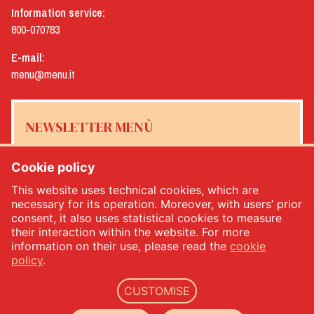
Information service:
800-070783
E-mail:
menu@menu.it
NEWSLETTER MENÙ
Cookie policy
This website uses technical cookies, which are
Yes, I would like to receive the Menù newsletter
*
necessary for its operation. Moreover, with users’ prior
consent, it also uses statistical cookies to measure
their interaction within the website. For more
SUBSCRIBE
information on their use, please read the
cookie
policy
.
CUSTOMISE
Menù srl - Dal 1932 Produttori Specialità Alimentari - PIVA: IT00333120368 - Economic