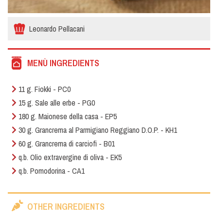
Leonardo Pellacani
MENÙ INGREDIENTS
11 g. Fiokki - PC0
15 g. Sale alle erbe - PG0
180 g. Maionese della casa - EP5
30 g. Grancrema al Parmigiano Reggiano D.O.P. - KH1
60 g. Grancrema di carciofi - B01
q.b. Olio extravergine di oliva - EK5
q.b. Pomodorina - CA1
OTHER INGREDIENTS