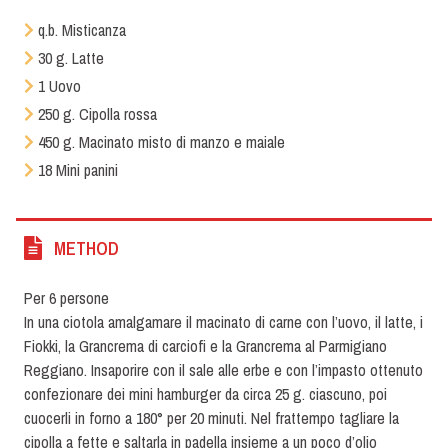
q.b. Misticanza
30 g. Latte
1 Uovo
250 g. Cipolla rossa
450 g. Macinato misto di manzo e maiale
18 Mini panini
METHOD
Per 6 persone
In una ciotola amalgamare il macinato di carne con l’uovo, il latte, i
Fiokki, la Grancrema di carciofi e la Grancrema al Parmigiano
Reggiano. Insaporire con il sale alle erbe e con l’impasto ottenuto
confezionare dei mini hamburger da circa 25 g. ciascuno, poi
cuocerli in forno a 180° per 20 minuti. Nel frattempo tagliare la
cipolla a fette e saltarla in padella insieme a un poco d’olio