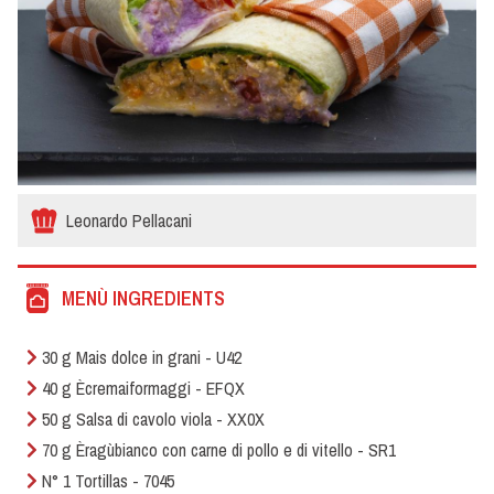
Leonardo Pellacani
MENÙ INGREDIENTS
30 g Mais dolce in grani - U42
40 g Ècremaiformaggi - EFQX
50 g Salsa di cavolo viola - XX0X
70 g Èragùbianco con carne di pollo e di vitello - SR1
N° 1 Tortillas - 7045