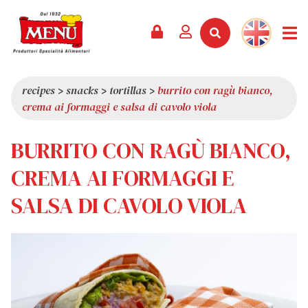
PRODUCTS +
RECIPES
MAGAZINE
EVENTS
NEWS +
COMPANY +
CONTACTS
VIDEO
CATALOGUE
LATEST NEWS
ABOUT US
recipes
>
snacks
>
tortillas
>
burrito con ragù bianco,
crema ai formaggi e salsa di cavolo viola
SERVICES
PRIZES
QUALITY
PRESS REVIEW
VALUES
BURRITO CON RAGÙ BIANCO,
TRIVIA
CREMA AI FORMAGGI E
SHOWROOM
SALSA DI CAVOLO VIOLA
WORK WITH US