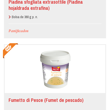
Piadina sfogliata extrasottile (Piadina
colectivo
hojaldrada extrafina)
Fiestas
Bolsa de 360 g p. n.
populares
Panificados
Gastronomía
Hotel
Panadería/Pastelería
Pizzeria
Restaurante
Fumetto di Pesce (Fumet de pescado)
Tienda