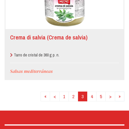
Crema di salvia (Crema de salvia)
Tarro de cristal de 360 g p. n.
Salsas mediterráneas
«
<
1
2
3
4
5
>
»