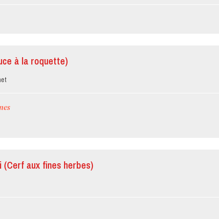
uce à la roquette)
net
nes
i (Cerf aux fines herbes)