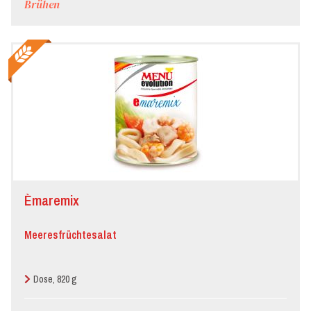
Brühen
Èmaremix
Meeresfrüchtesalat
Dose, 820 g