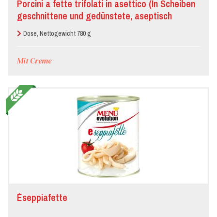
Porcini a fette trifolati in asettico (In Scheiben
Gastronomie
geschnittene und gedünstete, aseptisch
abgefüllte Steinpilze)
Dose, Nettogewicht 780 g
Hotel
Mit Creme
Lebensmittelgeschäft
Mensa
Metzgerei
Pizzeria
Restaurant
Èseppiafette
Volksfeste