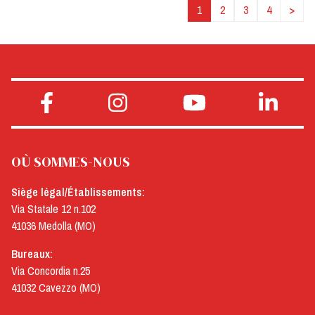
1
2
3
4
>
OÙ SOMMES-NOUS
Siège légal/Établissements:
Via Statale 12 n.102
41036 Medolla (MO)
Bureaux:
Via Concordia n.25
41032 Cavezzo (MO)