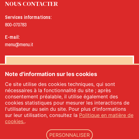
NOUS CONTACTER
Services informations:
800-070783
E-mail:
menu@menu.it
NEWSLETTER MENÙ
Note d'information sur les cookies
Ce site utilise des cookies techniques, qui sont
nécessaires à la fonctionnalité du site ; après
consentement préalable, il utilise également des
Oui, je souhaite recevoir la newsletter de Menù
*
cookies statistiques pour mesurer les interactions de
l'utilisateur au sein du site. Pour plus d'informations
sur leur utilisation, consultez la
Politique en matière de
INSCRIVEZ-VOUS
cookies.
.
PERSONNALISER